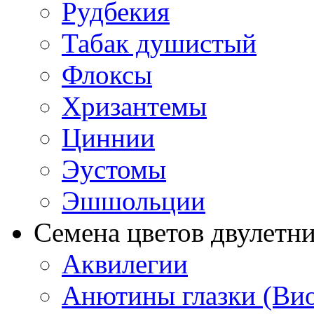
Рудбекия
Табак душистый
Флоксы
Хризантемы
Циннии
Эустомы
Эшшольции
Семена цветов двулетн
Аквилегии
Анютины глазки (Ви