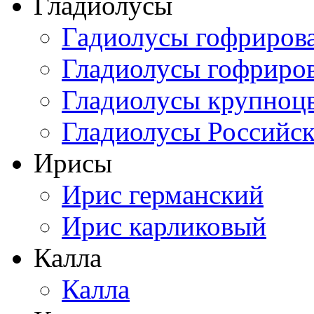
Гладиолусы
Гадиолусы гофриров
Гладиолусы гофриро
Гладиолусы крупноц
Гладиолусы Российск
Ирисы
Ирис германский
Ирис карликовый
Калла
Калла