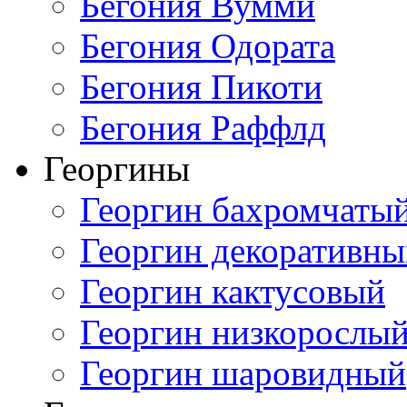
Бегония Вумми
Бегония Одората
Бегония Пикоти
Бегония Раффлд
Георгины
Георгин бахромчаты
Георгин декоративн
Георгин кактусовый
Георгин низкорослы
Георгин шаровидный