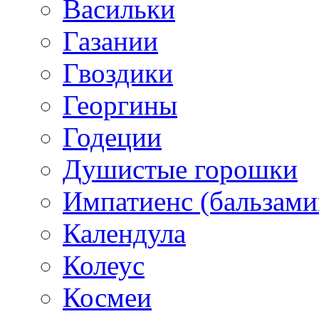
Васильки
Газании
Гвоздики
Георгины
Годеции
Душистые горошки
Импатиенс (бальзами
Календула
Колеус
Космеи