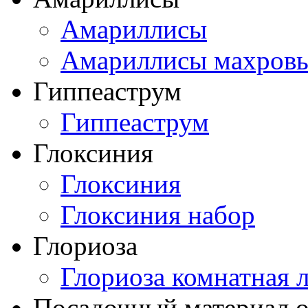
Амариллисы
Амариллисы махров
Гиппеаструм
Гиппеаструм
Глоксиния
Глоксиния
Глоксиния набор
Глориоза
Глориоза комнатная 
Посадочный материал о