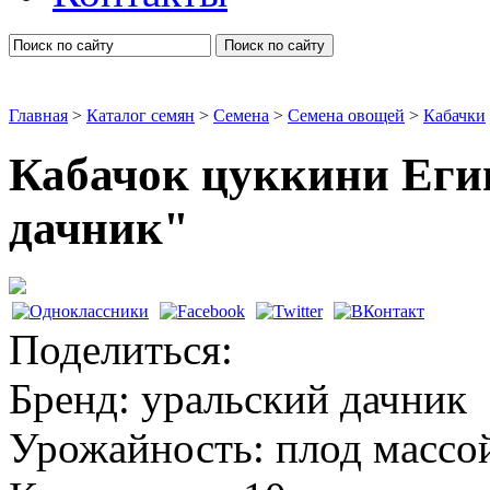
Поиск по сайту
Главная
>
Каталог семян
>
Семена
>
Семена овощей
>
Кабачки
Кабачок цуккини Еги
дачник"
Кабачки
Поделиться:
Бренд:
уральский дачник
Урожайность:
плод массой