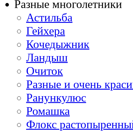
Разные многолетники
Астильба
Гейхера
Кочедыжник
Ландыш
Очиток
Разные и очень крас
Ранункулюс
Ромашка
Флокс растопыренны