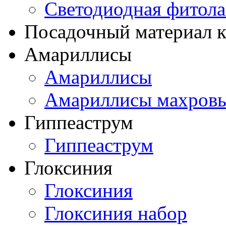
Светодиодная фитол
Посадочный материал к
Амариллисы
Амариллисы
Амариллисы махров
Гиппеаструм
Гиппеаструм
Глоксиния
Глоксиния
Глоксиния набор