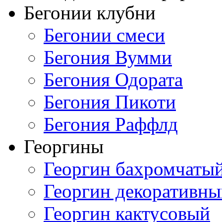
Бегонии клубни
Бегонии смеси
Бегония Вумми
Бегония Одората
Бегония Пикоти
Бегония Раффлд
Георгины
Георгин бахромчаты
Георгин декоративн
Георгин кактусовый