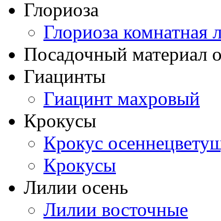
Глориоза
Глориоза комнатная 
Посадочный материал о
Гиацинты
Гиацинт махровый
Крокусы
Крокус осеннецвету
Крокусы
Лилии осень
Лилии восточные