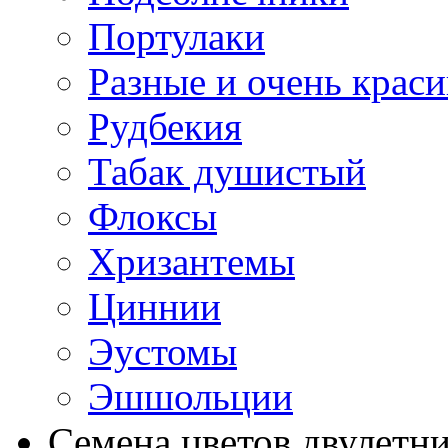
Портулаки
Разные и очень крас
Рудбекия
Табак душистый
Флоксы
Хризантемы
Циннии
Эустомы
Эшшольции
Семена цветов двулетн