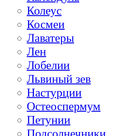
Колеус
Космеи
Лаватеры
Лен
Лобелии
Львиный зев
Настурции
Остеоспермум
Петунии
Подсолнечники