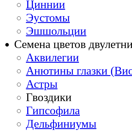
Циннии
Эустомы
Эшшольции
Семена цветов двулетн
Аквилегии
Анютины глазки (Ви
Астры
Гвоздики
Гипсофила
Дельфиниумы