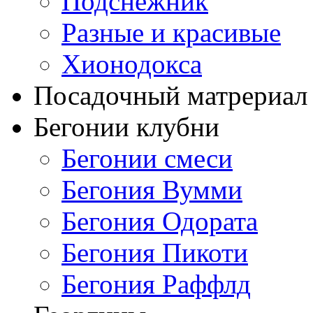
Подснежник
Разные и красивые
Хионодокса
Посадочный матрериал 
Бегонии клубни
Бегонии смеси
Бегония Вумми
Бегония Одората
Бегония Пикоти
Бегония Раффлд