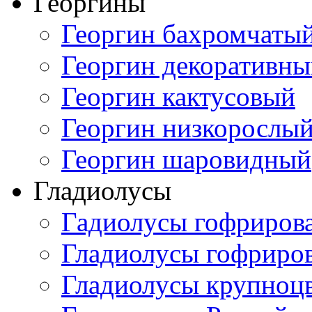
Георгины
Георгин бахромчаты
Георгин декоративн
Георгин кактусовый
Георгин низкорослы
Георгин шаровидный
Гладиолусы
Гадиолусы гофриров
Гладиолусы гофриро
Гладиолусы крупноц