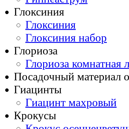
Глоксиния
Глоксиния
Глоксиния набор
Глориоза
Глориоза комнатная 
Посадочный материал о
Гиацинты
Гиацинт махровый
Крокусы
Крокус осеннецвету