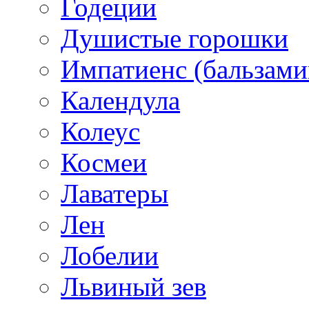
Годеции
Душистые горошки
Импатиенс (бальзами
Календула
Колеус
Космеи
Лаватеры
Лен
Лобелии
Львиный зев