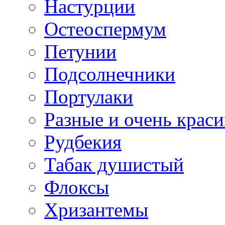
Настурции
Остеоспермум
Петунии
Подсолнечники
Портулаки
Разные и очень крас
Рудбекия
Табак душистый
Флоксы
Хризантемы