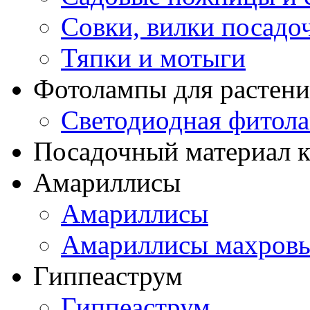
Совки, вилки посадо
Тяпки и мотыги
Фотолампы для растени
Светодиодная фитол
Посадочный материал к
Амариллисы
Амариллисы
Амариллисы махров
Гиппеаструм
Гиппеаструм