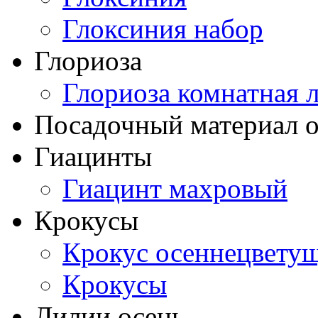
Глоксиния набор
Глориоза
Глориоза комнатная 
Посадочный материал о
Гиацинты
Гиацинт махровый
Крокусы
Крокус осеннецвету
Крокусы
Лилии осень