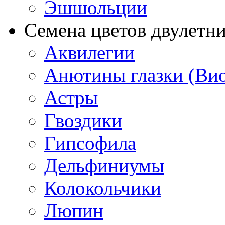
Эшшольции
Семена цветов двулетн
Аквилегии
Анютины глазки (Ви
Астры
Гвоздики
Гипсофила
Дельфиниумы
Колокольчики
Люпин