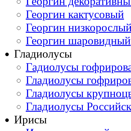
Георгин декоративн
Георгин кактусовый
Георгин низкорослы
Георгин шаровидный
Гладиолусы
Гадиолусы гофриров
Гладиолусы гофриро
Гладиолусы крупноц
Гладиолусы Российск
Ирисы