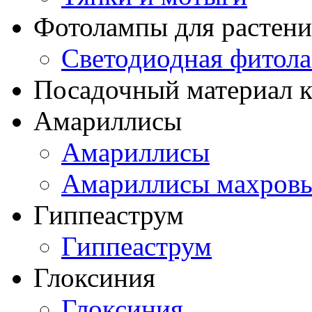
Фотолампы для растени
Светодиодная фитол
Посадочный материал к
Амариллисы
Амариллисы
Амариллисы махров
Гиппеаструм
Гиппеаструм
Глоксиния
Глоксиния