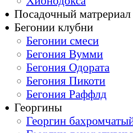
Хионодокса
Посадочный матрериал 
Бегонии клубни
Бегонии смеси
Бегония Вумми
Бегония Одората
Бегония Пикоти
Бегония Раффлд
Георгины
Георгин бахромчаты