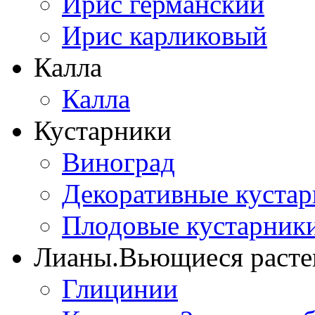
Ирис германский
Ирис карликовый
Калла
Калла
Кустарники
Виноград
Декоративные куста
Плодовые кустарник
Лианы.Вьющиеся расте
Глицинии