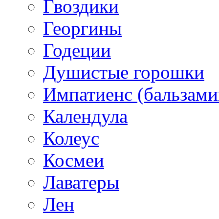
Гвоздики
Георгины
Годеции
Душистые горошки
Импатиенс (бальзами
Календула
Колеус
Космеи
Лаватеры
Лен