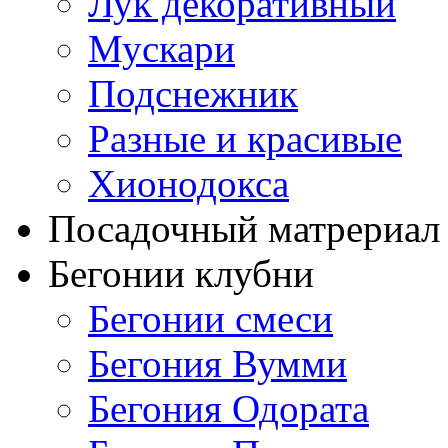
Лук декоративный
Мускари
Подснежник
Разные и красивые
Хионодокса
Посадочный матрериал 
Бегонии клубни
Бегонии смеси
Бегония Вумми
Бегония Одората