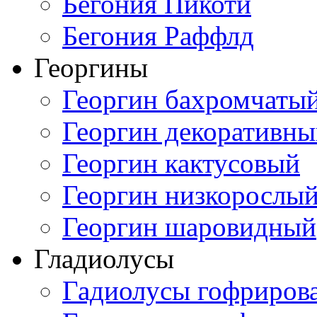
Бегония Пикоти
Бегония Раффлд
Георгины
Георгин бахромчаты
Георгин декоративн
Георгин кактусовый
Георгин низкорослы
Георгин шаровидный
Гладиолусы
Гадиолусы гофриров