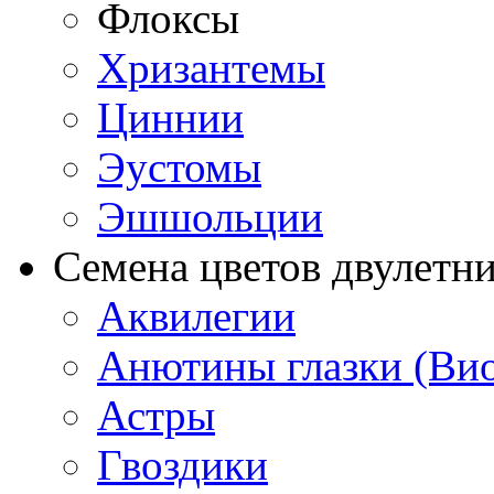
Флоксы
Хризантемы
Циннии
Эустомы
Эшшольции
Семена цветов двулетн
Аквилегии
Анютины глазки (Ви
Астры
Гвоздики