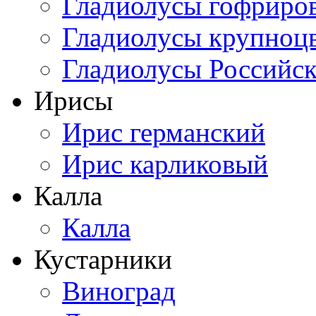
Гладиолусы гофриро
Гладиолусы крупноц
Гладиолусы Российск
Ирисы
Ирис германский
Ирис карликовый
Калла
Калла
Кустарники
Виноград