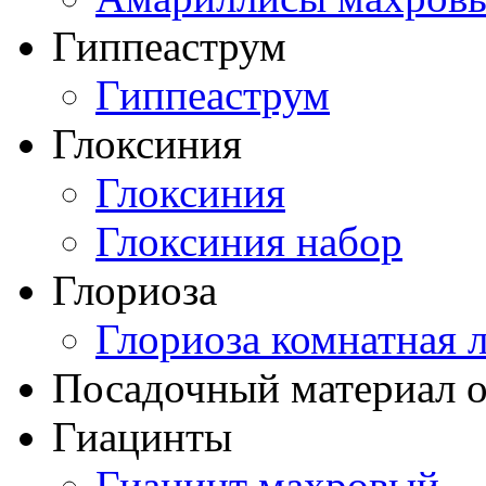
Гиппеаструм
Гиппеаструм
Глоксиния
Глоксиния
Глоксиния набор
Глориоза
Глориоза комнатная 
Посадочный материал о
Гиацинты
Гиацинт махровый