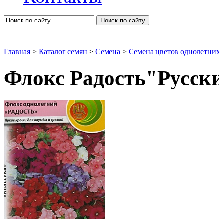
Поиск по сайту
Главная
>
Каталог семян
>
Семена
>
Семена цветов однолетни
Флокс Радость"Русск
Флоксы