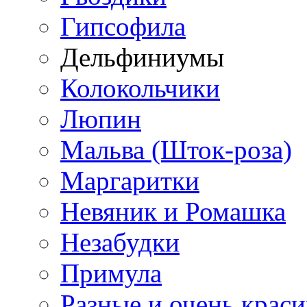
Гипсофила
Дельфиниумы
Колокольчики
Люпин
Мальва (Шток-роза)
Маргаритки
Невяник и Ромашка
Незабудки
Примула
Разные и очень крас