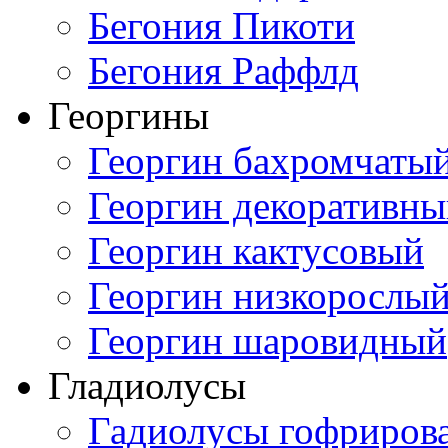
Бегония Пикоти
Бегония Раффлд
Георгины
Георгин бахромчаты
Георгин декоративн
Георгин кактусовый
Георгин низкорослы
Георгин шаровидный
Гладиолусы
Гадиолусы гофриров