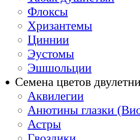
Флоксы
Хризантемы
Циннии
Эустомы
Эшшольции
Семена цветов двулетн
Аквилегии
Анютины глазки (Ви
Астры
Гвоздики