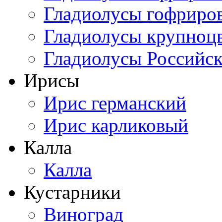
Гладиолусы гофриро
Гладиолусы крупноц
Гладиолусы Российск
Ирисы
Ирис германский
Ирис карликовый
Калла
Калла
Кустарники
Виноград