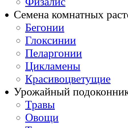
Физалис
Семена комнатных раст
Бегонии
Глоксинии
Пеларгонии
Цикламены
Красивоцветущие
Урожайный подоконни
Травы
Овощи