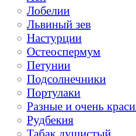
Лобелии
Львиный зев
Настурции
Остеоспермум
Петунии
Подсолнечники
Портулаки
Разные и очень крас
Рудбекия
Табак душистый