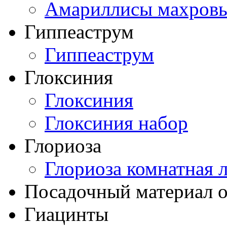
Амариллисы махров
Гиппеаструм
Гиппеаструм
Глоксиния
Глоксиния
Глоксиния набор
Глориоза
Глориоза комнатная 
Посадочный материал о
Гиацинты