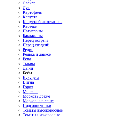
Свекла
Лук
Картофель
Капуста
Капуста белокочанная
Кабачки
Патиссоны
Баклажаны
Перец острый
Перец сладкий
Редис
Редька и дайкон
Репа
Тыквы
Дыни
Бобы
Кукуруза
Вигна
Горох
Морковь
Морковь драже
Морковь на ленте
Подсолнечники
Томаты высокорослые
Томаты низкорослые