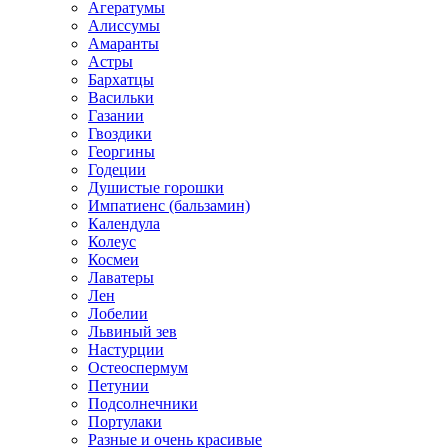
Агератумы
Алиссумы
Амаранты
Астры
Бархатцы
Васильки
Газании
Гвоздики
Георгины
Годеции
Душистые горошки
Импатиенс (бальзамин)
Календула
Колеус
Космеи
Лаватеры
Лен
Лобелии
Львиный зев
Настурции
Остеоспермум
Петунии
Подсолнечники
Портулаки
Разные и очень красивые