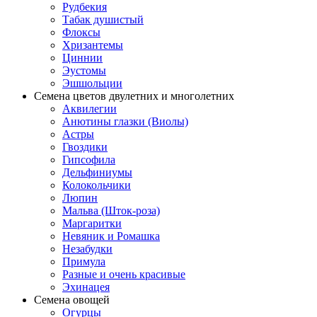
Рудбекия
Табак душистый
Флоксы
Хризантемы
Циннии
Эустомы
Эшшольции
Семена цветов двулетних и многолетних
Аквилегии
Анютины глазки (Виолы)
Астры
Гвоздики
Гипсофила
Дельфиниумы
Колокольчики
Люпин
Мальва (Шток-роза)
Маргаритки
Невяник и Ромашка
Незабудки
Примула
Разные и очень красивые
Эхинацея
Семена овощей
Огурцы