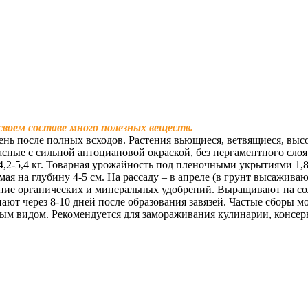
воем составе много полезных веществ.
ень после полных всходов. Растения вьющиеся, ветвящиеся, высо
сные с сильной антоциановой окраской, без пергаментного слоя 
,2-5,4 кг. Товарная урожайность под пленочными укрытиями 1,8
ая на глубину 4-5 см. На рассаду – в апреле (в грунт высаживаю
ение органических и минеральных удобрений. Выращивают на сол
нают через 8-10 дней после образования завязей. Частые сборы
ным видом. Рекомендуется для замораживания кулинарии, консер