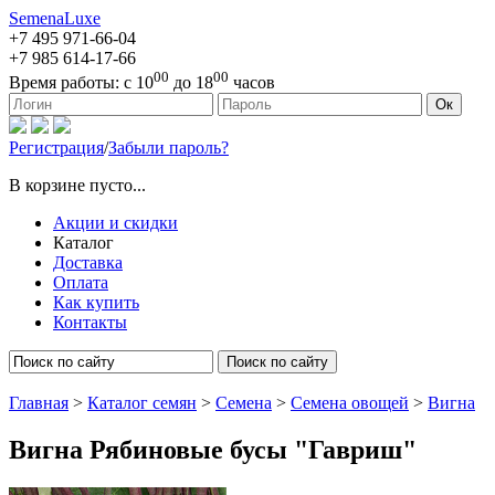
SemenaLuxe
+7 495
971-66-04
+7 985
614-17-66
00
00
Время работы:
с 10
до 18
часов
127473, г. Москва, ул. Краснопролетарская, д. 16, стр. 1
Ок
Регистрация
/
Забыли пароль?
В корзине пусто...
Акции и скидки
Каталог
Доставка
Оплата
Как купить
Контакты
Поиск по сайту
Главная
>
Каталог семян
>
Семена
>
Семена овощей
>
Вигна
Вигна Рябиновые бусы "Гавриш"