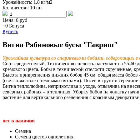
Урожайность:
1,8 кг/м2
Количество:
10 шт
Цена:
0 руб
+0
Бонуса
Купить
Вигна Рябиновые бусы "Гавриш"
Урожайная культура со спаржевыми бобами, содержащих в с
Сорт среднеспелый. Техническая спелость наступает на 55-60 д
кремового цвета. Бобы в технической спелости скрученные, кра
Высота прикрепления нижних бобов 45 см, общая масса бобов 4
(светло-желтые с темными пятнами). Посев в грунт в середине м
Вигна теплолюбива, неприхотлива в уходе, отзывчива на внес
северных районах – в теплицах. Уборку бобов на лопатку начи
растение для вертикального озеленения с красивым декоратив
нет в наличии
Семена
Семена цветов однолетних