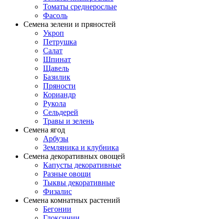
Томаты среднерослые
Фасоль
Семена зелени и пряностей
Укроп
Петрушка
Салат
Шпинат
Щавель
Базилик
Пряности
Кориандр
Рукола
Сельдерей
Травы и зелень
Семена ягод
Арбузы
Земляника и клубника
Семена декоративных овощей
Капусты декоративные
Разные овощи
Тыквы декоративные
Физалис
Семена комнатных растений
Бегонии
Глоксинии