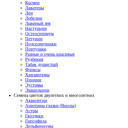
Космеи
Лаватеры
Лен
Лобелии
Львиный зев
Настурции
Остеоспермум
Петунии
Подсолнечники
Портулаки
Разные и очень красивые
Рудбекия
Табак душистый
Флоксы
Хризантемы
Циннии
Эустомы
Эшшольции
Семена цветов двулетних и многолетних
Аквилегии
Анютины глазки (Виолы)
Астры
Гвоздики
Гипсофила
Дельфиниумы