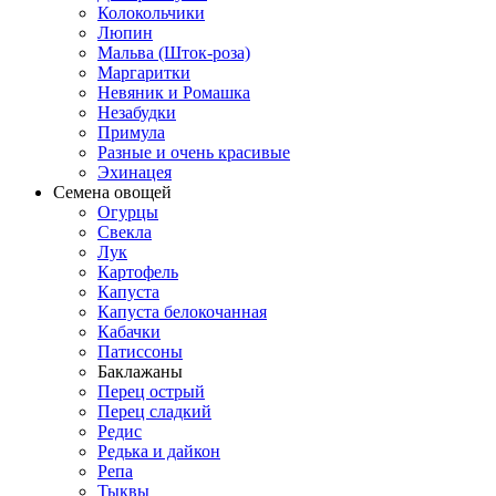
Колокольчики
Люпин
Мальва (Шток-роза)
Маргаритки
Невяник и Ромашка
Незабудки
Примула
Разные и очень красивые
Эхинацея
Семена овощей
Огурцы
Свекла
Лук
Картофель
Капуста
Капуста белокочанная
Кабачки
Патиссоны
Баклажаны
Перец острый
Перец сладкий
Редис
Редька и дайкон
Репа
Тыквы