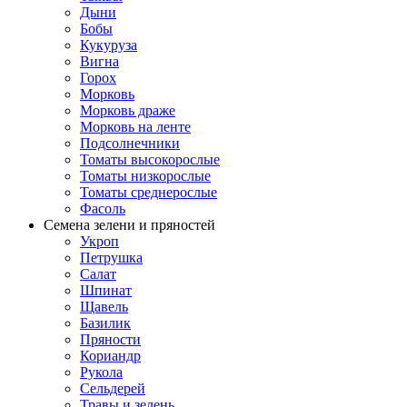
Дыни
Бобы
Кукуруза
Вигна
Горох
Морковь
Морковь драже
Морковь на ленте
Подсолнечники
Томаты высокорослые
Томаты низкорослые
Томаты среднерослые
Фасоль
Семена зелени и пряностей
Укроп
Петрушка
Салат
Шпинат
Щавель
Базилик
Пряности
Кориандр
Рукола
Сельдерей
Травы и зелень