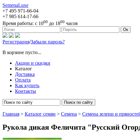
SemenaLuxe
+7 495
971-66-04
+7 985
614-17-66
00
00
Время работы:
с 10
до 18
часов
127473, г. Москва, ул. Краснопролетарская, д. 16, стр. 1
Ок
Регистрация
/
Забыли пароль?
В корзине пусто...
Акции и скидки
Каталог
Доставка
Оплата
Как купить
Контакты
Поиск по сайту
Главная
>
Каталог семян
>
Семена
>
Семена зелени и пряносте
Рукола дикая Феличита "Русский Огор