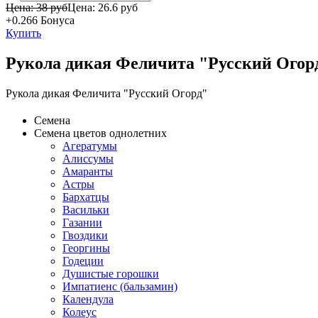
Цена: 38 руб
Цена:
26.6 руб
+0.266
Бонуса
Купить
Рукола дикая Феличита "Русский Огор
Рукола дикая Феличита "Русский Огорд"
Семена
Семена цветов однолетних
Агератумы
Алиссумы
Амаранты
Астры
Бархатцы
Васильки
Газании
Гвоздики
Георгины
Годеции
Душистые горошки
Импатиенс (бальзамин)
Календула
Колеус