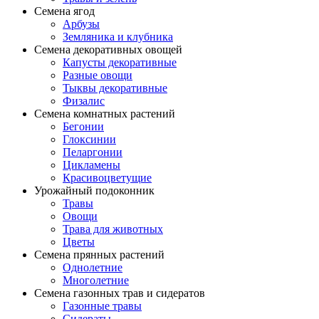
Семена ягод
Арбузы
Земляника и клубника
Семена декоративных овощей
Капусты декоративные
Разные овощи
Тыквы декоративные
Физалис
Семена комнатных растений
Бегонии
Глоксинии
Пеларгонии
Цикламены
Красивоцветущие
Урожайный подоконник
Травы
Овощи
Трава для животных
Цветы
Семена прянных растений
Однолетние
Многолетние
Семена газонных трав и сидератов
Газонные травы
Сидераты