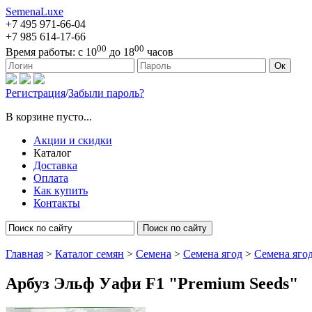
SemenaLuxe
+7 495
971-66-04
+7 985
614-17-66
00
00
Время работы:
с 10
до 18
часов
127473, г. Москва, ул. Краснопролетарская, д. 16, стр. 1
Ок
Регистрация
/
Забыли пароль?
В корзине пусто...
Акции и скидки
Каталог
Доставка
Оплата
Как купить
Контакты
Поиск по сайту
Главная
>
Каталог семян
>
Семена
>
Семена ягод
>
Семена яго
Арбуз Эльф Уафи F1 "Premium Seeds"