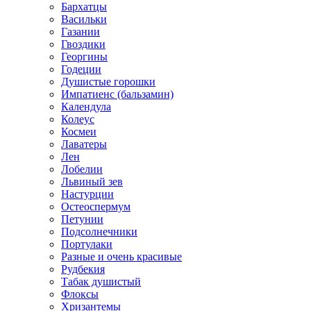
Бархатцы
Васильки
Газании
Гвоздики
Георгины
Годеции
Душистые горошки
Импатиенс (бальзамин)
Календула
Колеус
Космеи
Лаватеры
Лен
Лобелии
Львиный зев
Настурции
Остеоспермум
Петунии
Подсолнечники
Портулаки
Разные и очень красивые
Рудбекия
Табак душистый
Флоксы
Хризантемы