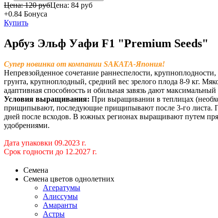
Цена: 120 руб
Цена:
84 руб
+0.84
Бонуса
Купить
Арбуз Эльф Уафи F1 "Premium Seeds"
Супер новинка от компании SAKATA-Япония!
Непревзойденное сочетание раннеспелости, крупноплодности, у
грунта, крупноплодный, средний вес зрелого плода 8-9 кг. Мяко
адаптивная способность и обильная завязь дают максимальный 
Условия выращивания
:
При выращивании в теплицах (необхо
прищипывают, последующие прищипывают после 3-го листа. При
дней после всходов. В южных регионах выращивают путем прям
удобрениями.
Дата упаковки 09.2023 г.
Срок годности до 12.2027 г.
Семена
Семена цветов однолетних
Агератумы
Алиссумы
Амаранты
Астры