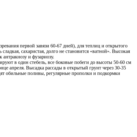
ревания первой завязи 60-67 дней), для теплиц и открытого
ь сладкая, сахаристая, долго не становится «ватной». Высокая
 антракнозу и фузариозу.
уют в один стебель, все боковые побеги до высоты 50-60 см
це апреля. Высадка рассады в открытый грунт через 30-35
одят обильные поливы, регулярные прополки и подкормки