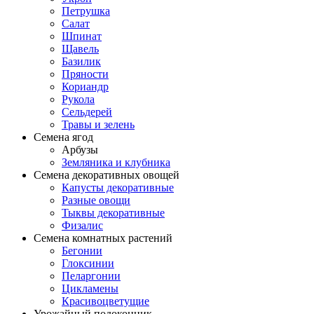
Петрушка
Салат
Шпинат
Щавель
Базилик
Пряности
Кориандр
Рукола
Сельдерей
Травы и зелень
Семена ягод
Арбузы
Земляника и клубника
Семена декоративных овощей
Капусты декоративные
Разные овощи
Тыквы декоративные
Физалис
Семена комнатных растений
Бегонии
Глоксинии
Пеларгонии
Цикламены
Красивоцветущие
Урожайный подоконник