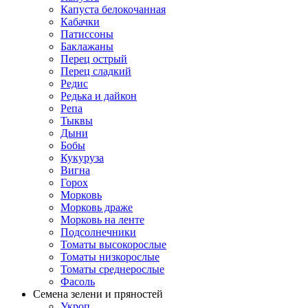
Капуста белокочанная
Кабачки
Патиссоны
Баклажаны
Перец острый
Перец сладкий
Редис
Редька и дайкон
Репа
Тыквы
Дыни
Бобы
Кукуруза
Вигна
Горох
Морковь
Морковь драже
Морковь на ленте
Подсолнечники
Томаты высокорослые
Томаты низкорослые
Томаты среднерослые
Фасоль
Семена зелени и пряностей
Укроп