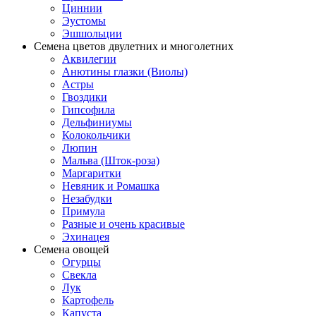
Циннии
Эустомы
Эшшольции
Семена цветов двулетних и многолетних
Аквилегии
Анютины глазки (Виолы)
Астры
Гвоздики
Гипсофила
Дельфиниумы
Колокольчики
Люпин
Мальва (Шток-роза)
Маргаритки
Невяник и Ромашка
Незабудки
Примула
Разные и очень красивые
Эхинацея
Семена овощей
Огурцы
Свекла
Лук
Картофель
Капуста