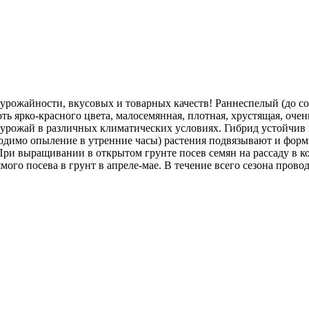
рожайности, вкусовых и товарных качеств! Раннеспелый (до соз
ть ярко-красного цвета, малосемянная, плотная, хрустящая, очен
урожай в различных климатических условиях. Гибрид устойчив к
димо опыление в утренние часы) растения подвязывают и формир
 выращивании в открытом грунте посев семян на рассаду в кон
ого посева в грунт в апреле-мае. В течение всего сезона пров