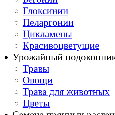
Глоксинии
Пеларгонии
Цикламены
Красивоцветущие
Урожайный подоконни
Травы
Овощи
Трава для животных
Цветы
Семена прянных расте