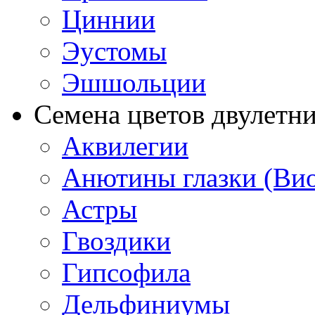
Циннии
Эустомы
Эшшольции
Семена цветов двулетн
Аквилегии
Анютины глазки (Ви
Астры
Гвоздики
Гипсофила
Дельфиниумы