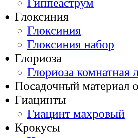
Гиппеаструм
Глоксиния
Глоксиния
Глоксиния набор
Глориоза
Глориоза комнатная 
Посадочный материал о
Гиацинты
Гиацинт махровый
Крокусы