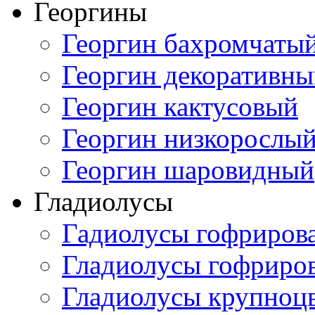
Георгины
Георгин бахромчаты
Георгин декоративн
Георгин кактусовый
Георгин низкорослы
Георгин шаровидный
Гладиолусы
Гадиолусы гофриров
Гладиолусы гофриро
Гладиолусы крупноц