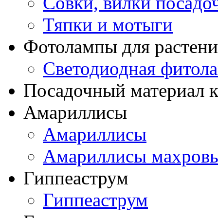
Совки, вилки посадо
Тяпки и мотыги
Фотолампы для растени
Светодиодная фитол
Посадочный материал к
Амариллисы
Амариллисы
Амариллисы махров
Гиппеаструм
Гиппеаструм