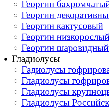
Георгин бахромчаты
Георгин декоративн
Георгин кактусовый
Георгин низкорослы
Георгин шаровидный
Гладиолусы
Гадиолусы гофриров
Гладиолусы гофриро
Гладиолусы крупноц
Гладиолусы Российск