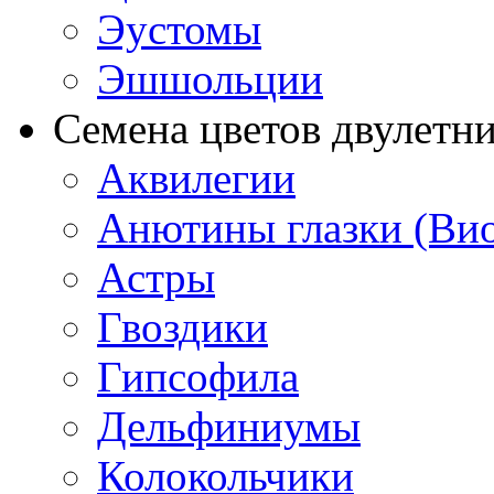
Эустомы
Эшшольции
Семена цветов двулетн
Аквилегии
Анютины глазки (Ви
Астры
Гвоздики
Гипсофила
Дельфиниумы
Колокольчики