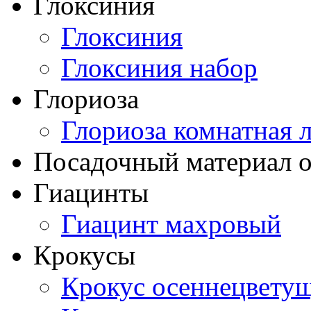
Глоксиния
Глоксиния
Глоксиния набор
Глориоза
Глориоза комнатная 
Посадочный материал о
Гиацинты
Гиацинт махровый
Крокусы
Крокус осеннецвету