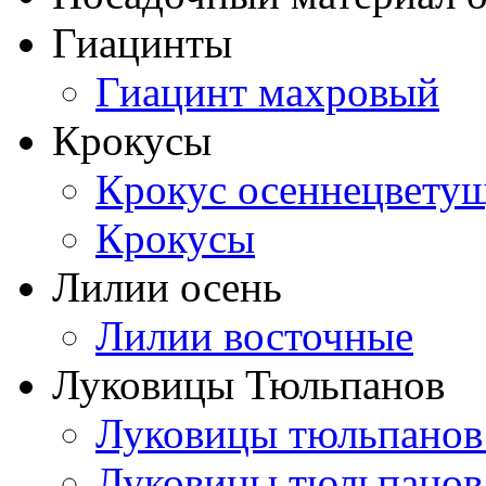
Гиацинты
Гиацинт махровый
Крокусы
Крокус осеннецвету
Крокусы
Лилии осень
Лилии восточные
Луковицы Тюльпанов
Луковицы тюльпанов
Луковицы тюльпанов