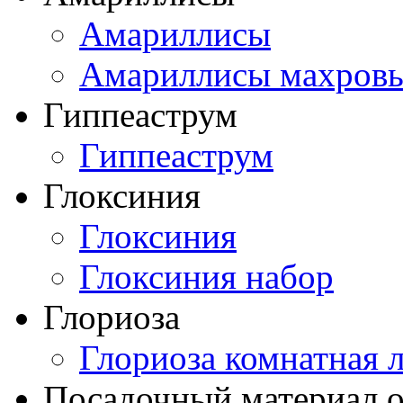
Амариллисы
Амариллисы махров
Гиппеаструм
Гиппеаструм
Глоксиния
Глоксиния
Глоксиния набор
Глориоза
Глориоза комнатная 
Посадочный материал о