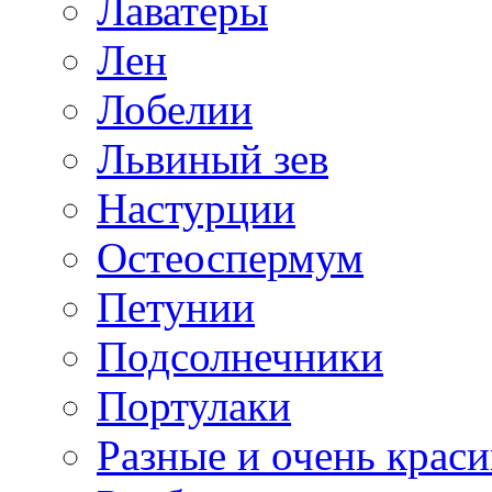
Лаватеры
Лен
Лобелии
Львиный зев
Настурции
Остеоспермум
Петунии
Подсолнечники
Портулаки
Разные и очень крас