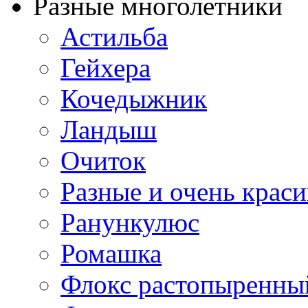
Разные многолетники
Астильба
Гейхера
Кочедыжник
Ландыш
Очиток
Разные и очень крас
Ранункулюс
Ромашка
Флокс растопыренны