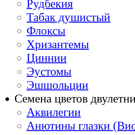
Рудбекия
Табак душистый
Флоксы
Хризантемы
Циннии
Эустомы
Эшшольции
Семена цветов двулетн
Аквилегии
Анютины глазки (Ви