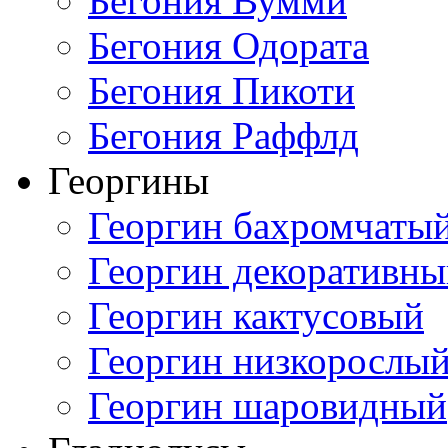
Бегония Вумми
Бегония Одората
Бегония Пикоти
Бегония Раффлд
Георгины
Георгин бахромчаты
Георгин декоративн
Георгин кактусовый
Георгин низкорослы
Георгин шаровидный