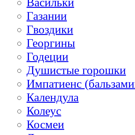
Васильки
Газании
Гвоздики
Георгины
Годеции
Душистые горошки
Импатиенс (бальзами
Календула
Колеус
Космеи