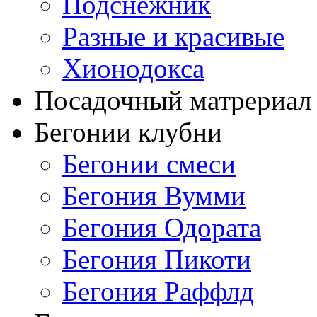
Подснежник
Разные и красивые
Хионодокса
Посадочный матрериал 
Бегонии клубни
Бегонии смеси
Бегония Вумми
Бегония Одората
Бегония Пикоти
Бегония Раффлд