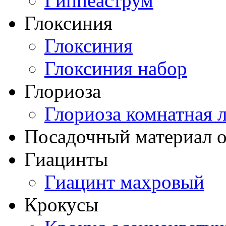
Гиппеаструм
Глоксиния
Глоксиния
Глоксиния набор
Глориоза
Глориоза комнатная 
Посадочный материал о
Гиацинты
Гиацинт махровый
Крокусы