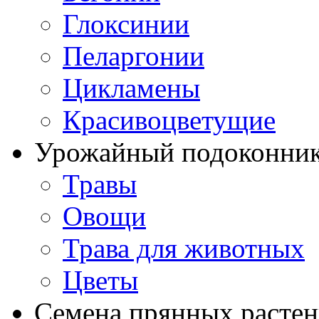
Глоксинии
Пеларгонии
Цикламены
Красивоцветущие
Урожайный подоконни
Травы
Овощи
Трава для животных
Цветы
Семена прянных расте