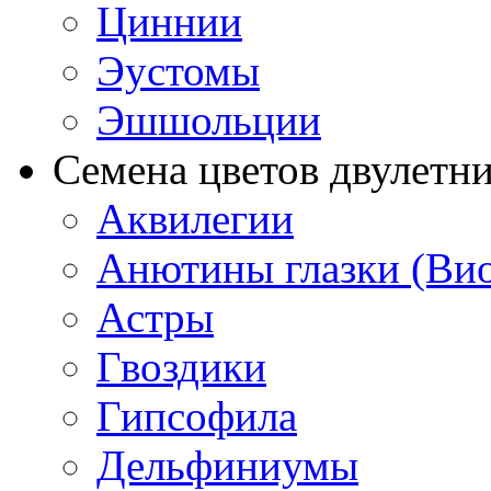
Циннии
Эустомы
Эшшольции
Семена цветов двулетн
Аквилегии
Анютины глазки (Ви
Астры
Гвоздики
Гипсофила
Дельфиниумы