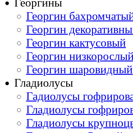
Георгины
Георгин бахромчаты
Георгин декоративн
Георгин кактусовый
Георгин низкорослы
Георгин шаровидный
Гладиолусы
Гадиолусы гофриров
Гладиолусы гофриро
Гладиолусы крупноц