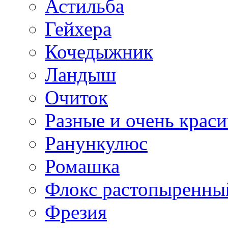
Астильба
Гейхера
Кочедыжник
Ландыш
Очиток
Разные и очень крас
Ранункулюс
Ромашка
Флокс растопыренны
Фрезия