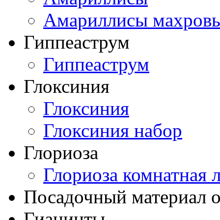
Амариллисы махров
Гиппеаструм
Гиппеаструм
Глоксиния
Глоксиния
Глоксиния набор
Глориоза
Глориоза комнатная 
Посадочный материал о
Гиацинты