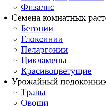
Физалис
Семена комнатных раст
Бегонии
Глоксинии
Пеларгонии
Цикламены
Красивоцветущие
Урожайный подоконни
Травы
Овощи