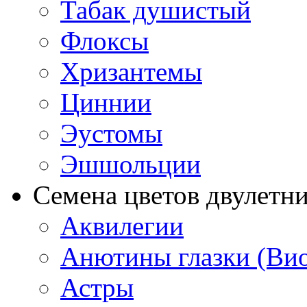
Табак душистый
Флоксы
Хризантемы
Циннии
Эустомы
Эшшольции
Семена цветов двулетн
Аквилегии
Анютины глазки (Ви
Астры