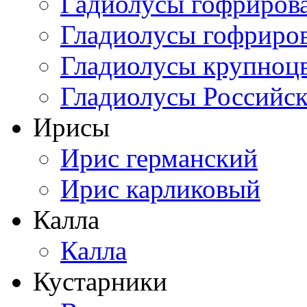
Гадиолусы гофриров
Гладиолусы гофриро
Гладиолусы крупноц
Гладиолусы Российск
Ирисы
Ирис германский
Ирис карликовый
Калла
Калла
Кустарники