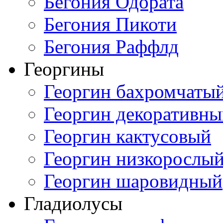
Бегония Одората
Бегония Пикоти
Бегония Раффлд
Георгины
Георгин бахромчаты
Георгин декоративн
Георгин кактусовый
Георгин низкорослы
Георгин шаровидный
Гладиолусы