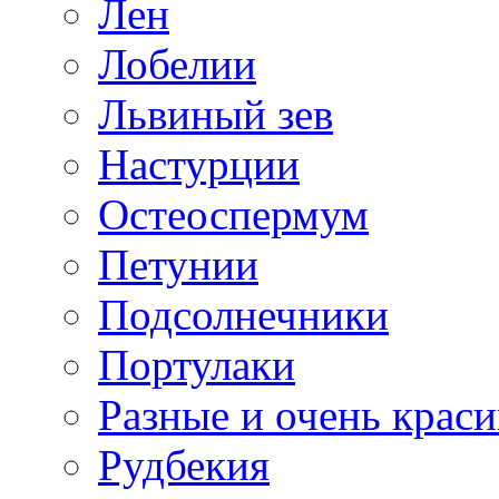
Лен
Лобелии
Львиный зев
Настурции
Остеоспермум
Петунии
Подсолнечники
Портулаки
Разные и очень крас
Рудбекия