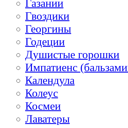
Газании
Гвоздики
Георгины
Годеции
Душистые горошки
Импатиенс (бальзами
Календула
Колеус
Космеи
Лаватеры