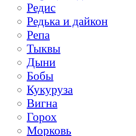
Редис
Редька и дайкон
Репа
Тыквы
Дыни
Бобы
Кукуруза
Вигна
Горох
Морковь