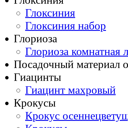
Глоксиния
Глоксиния набор
Глориоза
Глориоза комнатная 
Посадочный материал о
Гиацинты
Гиацинт махровый
Крокусы
Крокус осеннецвету