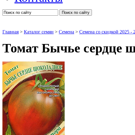
Поиск по сайту
Главная
>
Каталог семян
>
Семена
>
Семена со скидкой 2025 - 2
Томат Бычье сердце 
Семена овощей