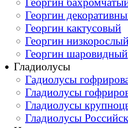
Георгин бахромчаты
Георгин декоративн
Георгин кактусовый
Георгин низкорослы
Георгин шаровидный
Гладиолусы
Гадиолусы гофриров
Гладиолусы гофриро
Гладиолусы крупноц
Гладиолусы Российск