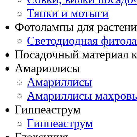
Тяпки и мотыги
Фотолампы для растени
Светодиодная фитол
Посадочный материал к
Амариллисы
Амариллисы
Амариллисы махров
Гиппеаструм
Гиппеаструм
Глоксиния