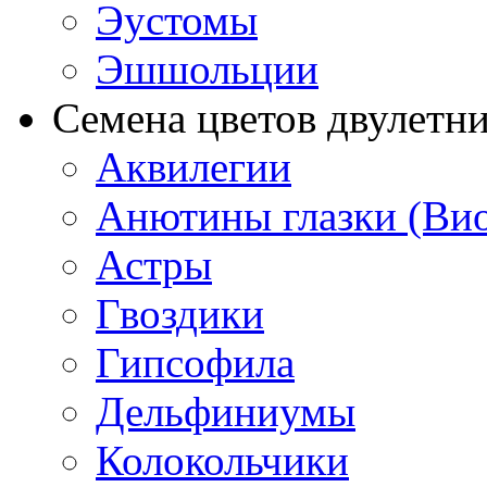
Эустомы
Эшшольции
Семена цветов двулетн
Аквилегии
Анютины глазки (Ви
Астры
Гвоздики
Гипсофила
Дельфиниумы
Колокольчики