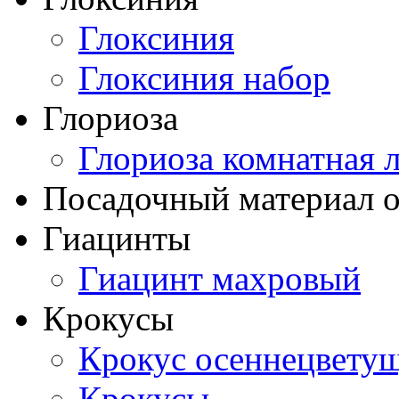
Глоксиния
Глоксиния набор
Глориоза
Глориоза комнатная 
Посадочный материал о
Гиацинты
Гиацинт махровый
Крокусы
Крокус осеннецвету
Крокусы