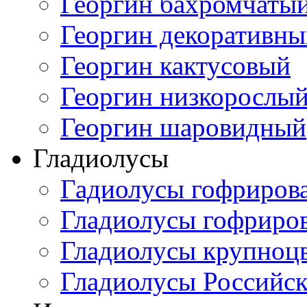
Георгин бахромчаты
Георгин декоративн
Георгин кактусовый
Георгин низкорослы
Георгин шаровидный
Гладиолусы
Гадиолусы гофриров
Гладиолусы гофриро
Гладиолусы крупноц
Гладиолусы Российск