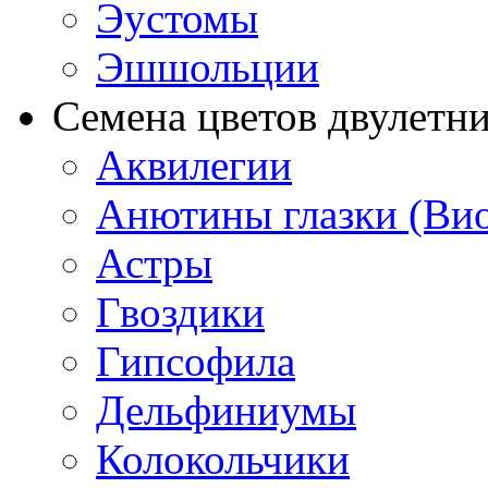
Эустомы
Эшшольции
Семена цветов двулетн
Аквилегии
Анютины глазки (Ви
Астры
Гвоздики
Гипсофила
Дельфиниумы
Колокольчики