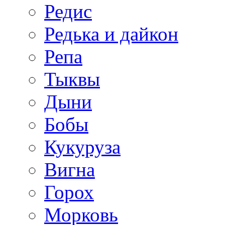
Редис
Редька и дайкон
Репа
Тыквы
Дыни
Бобы
Кукуруза
Вигна
Горох
Морковь