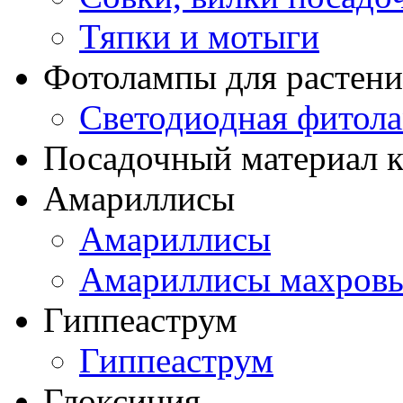
Тяпки и мотыги
Фотолампы для растени
Светодиодная фитол
Посадочный материал к
Амариллисы
Амариллисы
Амариллисы махров
Гиппеаструм
Гиппеаструм
Глоксиния