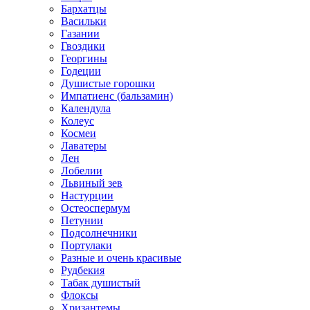
Бархатцы
Васильки
Газании
Гвоздики
Георгины
Годеции
Душистые горошки
Импатиенс (бальзамин)
Календула
Колеус
Космеи
Лаватеры
Лен
Лобелии
Львиный зев
Настурции
Остеоспермум
Петунии
Подсолнечники
Портулаки
Разные и очень красивые
Рудбекия
Табак душистый
Флоксы
Хризантемы