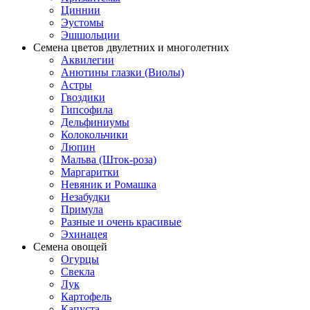
Циннии
Эустомы
Эшшольции
Семена цветов двулетних и многолетних
Аквилегии
Анютины глазки (Виолы)
Астры
Гвоздики
Гипсофила
Дельфиниумы
Колокольчики
Люпин
Мальва (Шток-роза)
Маргаритки
Невяник и Ромашка
Незабудки
Примула
Разные и очень красивые
Эхинацея
Семена овощей
Огурцы
Свекла
Лук
Картофель
Капуста