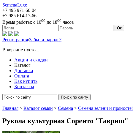
SemenaLuxe
+7 495
971-66-04
+7 985
614-17-66
00
00
Время работы:
с 10
до 18
часов
127473, г. Москва, ул. Краснопролетарская, д. 16, стр. 1
Ок
Регистрация
/
Забыли пароль?
В корзине пусто...
Акции и скидки
Каталог
Доставка
Оплата
Как купить
Контакты
Поиск по сайту
Главная
>
Каталог семян
>
Семена
>
Семена зелени и пряносте
Рукола культурная Соренто "Гавриш"