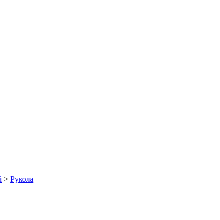
й
>
Рукола