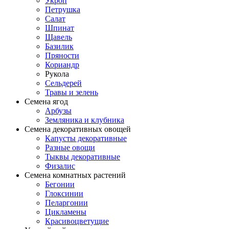
Укроп
Петрушка
Салат
Шпинат
Щавель
Базилик
Пряности
Кориандр
Рукола
Сельдерей
Травы и зелень
Семена ягод
Арбузы
Земляника и клубника
Семена декоративных овощей
Капусты декоративные
Разные овощи
Тыквы декоративные
Физалис
Семена комнатных растений
Бегонии
Глоксинии
Пеларгонии
Цикламены
Красивоцветущие