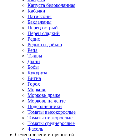
Капуста белокочанная
Кабачки
Патиссоны
Баклажаны
Перец острый
Перец сладкий
Редис
Редька и дайкон
Репа
Тыквы
Дыни
Бобы
Кукуруза
Вигна
Горох
Морковь
Морковь драже
Морковь на ленте
Подсолнечники
Томаты высокорослые
Томаты низкорослые
Томаты среднерослые
Фасоль
Семена зелени и пряностей