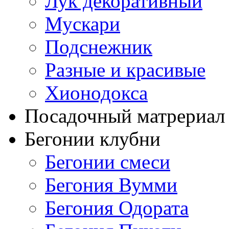
Лук декоративный
Мускари
Подснежник
Разные и красивые
Хионодокса
Посадочный матрериал 
Бегонии клубни
Бегонии смеси
Бегония Вумми
Бегония Одората