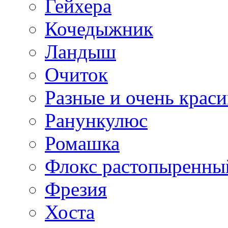
Гейхера
Кочедыжник
Ландыш
Очиток
Разные и очень крас
Ранункулюс
Ромашка
Флокс растопыренны
Фрезия
Хоста