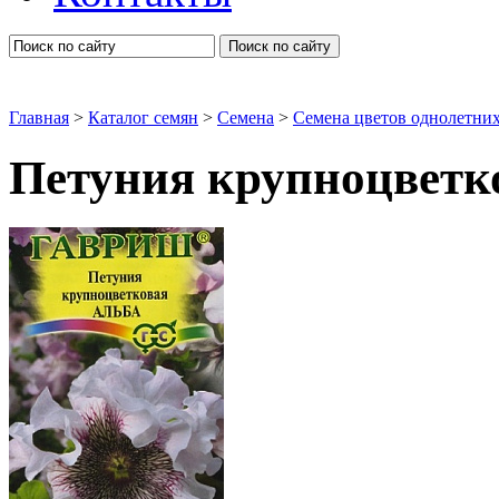
Поиск по сайту
Главная
>
Каталог семян
>
Семена
>
Семена цветов однолетни
Петуния крупноцветк
Петунии