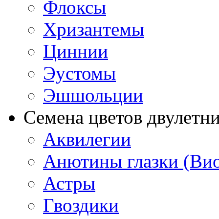
Флоксы
Хризантемы
Циннии
Эустомы
Эшшольции
Семена цветов двулетн
Аквилегии
Анютины глазки (Ви
Астры
Гвоздики