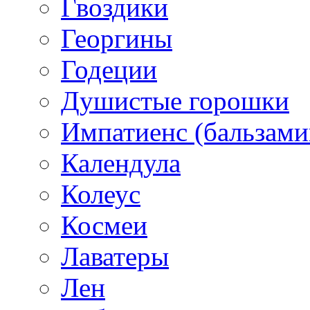
Гвоздики
Георгины
Годеции
Душистые горошки
Импатиенс (бальзами
Календула
Колеус
Космеи
Лаватеры
Лен