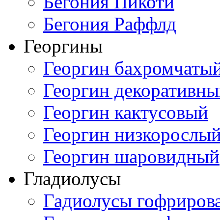
Бегония Пикоти
Бегония Раффлд
Георгины
Георгин бахромчаты
Георгин декоративн
Георгин кактусовый
Георгин низкорослы
Георгин шаровидный
Гладиолусы
Гадиолусы гофриров