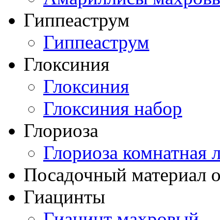
Гиппеаструм
Гиппеаструм
Глоксиния
Глоксиния
Глоксиния набор
Глориоза
Глориоза комнатная 
Посадочный материал о
Гиацинты
Гиацинт махровый