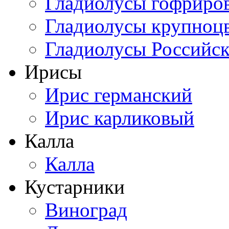
Гладиолусы гофриро
Гладиолусы крупноц
Гладиолусы Российск
Ирисы
Ирис германский
Ирис карликовый
Калла
Калла
Кустарники
Виноград