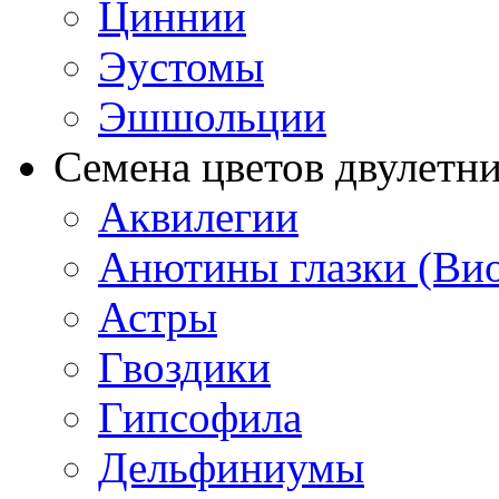
Циннии
Эустомы
Эшшольции
Семена цветов двулетн
Аквилегии
Анютины глазки (Ви
Астры
Гвоздики
Гипсофила
Дельфиниумы