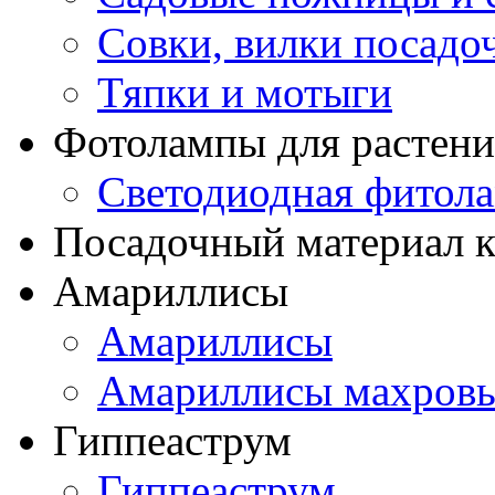
Совки, вилки посадо
Тяпки и мотыги
Фотолампы для растени
Светодиодная фитол
Посадочный материал к
Амариллисы
Амариллисы
Амариллисы махров
Гиппеаструм
Гиппеаструм