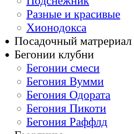
Подснежник
Разные и красивые
Хионодокса
Посадочный матрериал 
Бегонии клубни
Бегонии смеси
Бегония Вумми
Бегония Одората
Бегония Пикоти
Бегония Раффлд