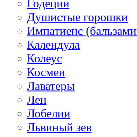
Годеции
Душистые горошки
Импатиенс (бальзами
Календула
Колеус
Космеи
Лаватеры
Лен
Лобелии
Львиный зев