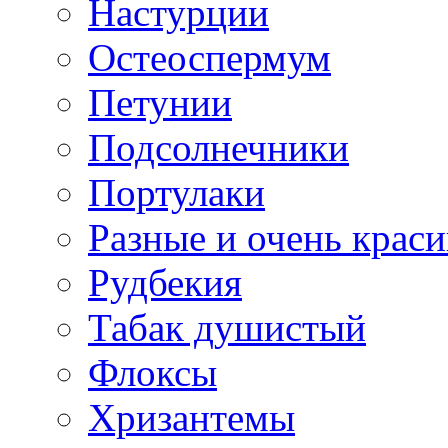
Настурции
Остеоспермум
Петунии
Подсолнечники
Портулаки
Разные и очень крас
Рудбекия
Табак душистый
Флоксы
Хризантемы