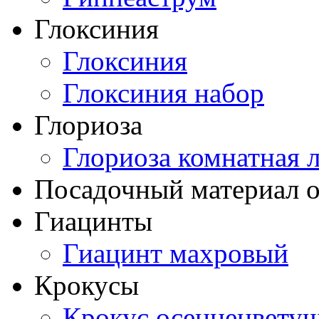
Глоксиния
Глоксиния
Глоксиния набор
Глориоза
Глориоза комнатная 
Посадочный материал о
Гиацинты
Гиацинт махровый
Крокусы
Крокус осеннецвету