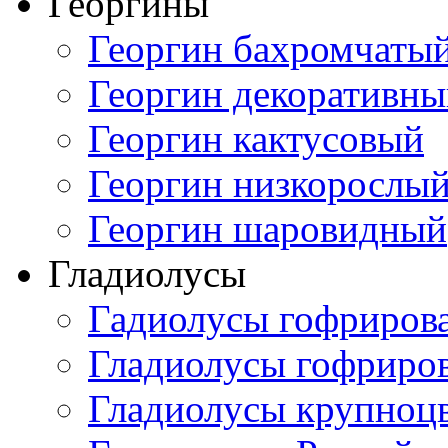
Георгины
Георгин бахромчаты
Георгин декоративн
Георгин кактусовый
Георгин низкорослы
Георгин шаровидный
Гладиолусы
Гадиолусы гофриров
Гладиолусы гофриро
Гладиолусы крупноц