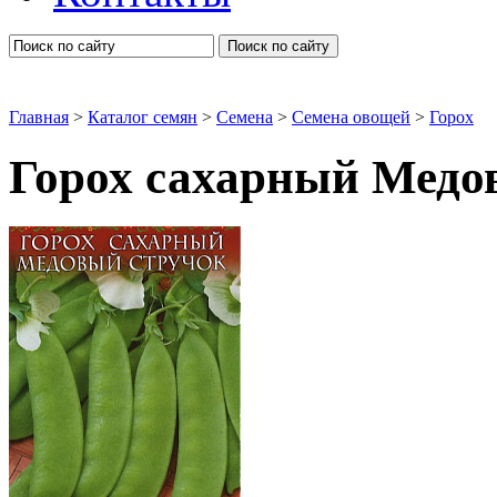
Поиск по сайту
Главная
>
Каталог семян
>
Семена
>
Семена овощей
>
Горох
Горох сахарный Медо
Горох