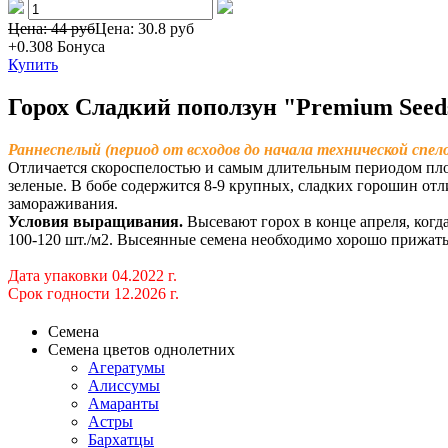
Цена: 44 руб
Цена:
30.8 руб
+0.308
Бонуса
Купить
Горох Сладкий поползун "Premium Seed
Раннеспелый (период от всходов до начала технической спел
Отличается скороспелостью и самым длительным периодом плод
зеленые. В бобе содержится 8-9 крупных, сладких горошин отл
замораживания.
Условия выращивания.
Высевают горох в конце апреля, когд
100-120 шт./м2. Высеянные семена необходимо хорошо прижать 
Дата упаковки 04.2022 г.
Срок годности 12.2026 г.
Семена
Семена цветов однолетних
Агератумы
Алиссумы
Амаранты
Астры
Бархатцы