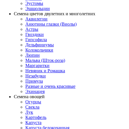
Эустомы
Эшшольции
Семена цветов двулетних и многолетних
Аквилегии
Анютины глазки (Виолы)
Астры
Гвоздики
Гипсофила
Дельфиниумы
Колокольчики
Люпин
Мальва (Шток-роза)
Маргаритки
Невяник и Ромашка
Незабудки
Примула
Разные и очень красивые
Эхинацея
Семена овощей
Огурцы
Свекла
Лук
Картофель
Капуста
Капуста белокочанная