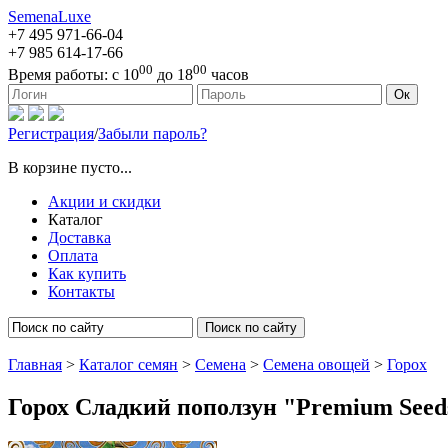
SemenaLuxe
+7 495
971-66-04
+7 985
614-17-66
00
00
Время работы:
с 10
до 18
часов
127473, г. Москва, ул. Краснопролетарская, д. 16, стр. 1
Ок
Регистрация
/
Забыли пароль?
В корзине пусто...
Акции и скидки
Каталог
Доставка
Оплата
Как купить
Контакты
Поиск по сайту
Главная
>
Каталог семян
>
Семена
>
Семена овощей
>
Горох
Горох Сладкий поползун "Premium Seed