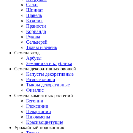
Салат
Шпинат
Щавель
Базилик
Пряности
Кориандр
Рукола
Сельдерей
Травы и зелень
Семена ягод
Арбузы
Земляника и клубника
Семена декоративных овощей
Капусты декоративные
Разные овощи
Тыквы декоративные
Физалис
Семена комнатных растений
Бегонии
Глоксинии
Пеларгонии
Цикламены
Красивоцветущие
Урожайный подоконник
Травы