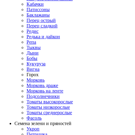
Кабачки
Патиссоны
Баклажаны
Перец острый
Перец сладкий
Редис
Редька и дайкон
Репа
Тыквы
Дыни
Бобы
Кукуруза
Вигна
Горох
Морковь
Морковь драже
Морковь на ленте
Подсолнечники
Томаты высокорослые
Томаты низкорослые
Томаты среднерослые
Фасоль
Семена зелени и пряностей
Укроп
Петрушка