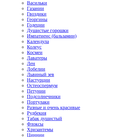
Васильки
Газании
Гвоздики
Георгины
Годеции
Душистые горошки
Импатиенс (бальзамин)
Календула
Колеус
Космеи
Лаватеры
Лен
Лобелии
Львиный зев
Настурции
Остеоспермум
Петунии
Подсолнечники
Портулаки
Разные и очень красивые
Рудбекия
Табак душистый
Флоксы
Хризантемы
Циннии